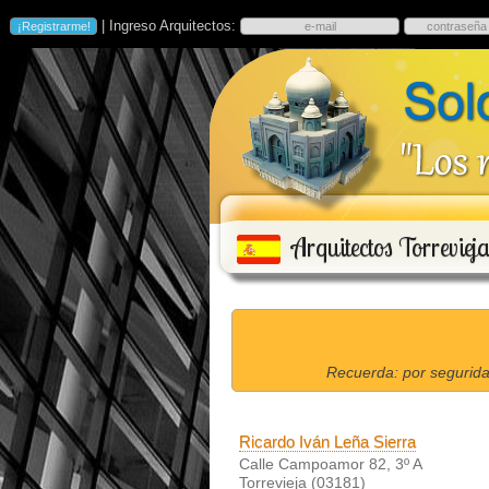
| Ingreso Arquitectos:
Arquitectos Torreviej
Recuerda: por segurida
Ricardo Iván Leña Sierra
Calle Campoamor 82, 3º A
Torrevieja (03181)