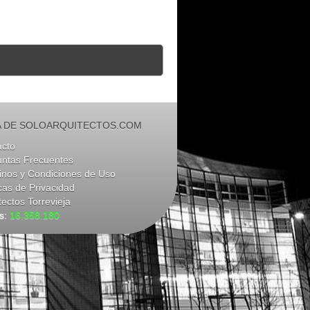
 DE SOLOARQUITECTOS.COM
acto
untas Frecuentes
nos y Condiciones de Uso
icas de Privacidad
tectos Torrevieja
as:
16.358.180