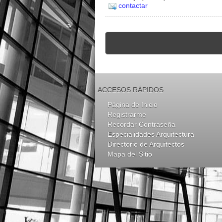
contactar
ACCESOS RÁPIDOS
Página de Inicio
Registrarme
Recordar Contraseña
Especialidades Arquitectura
Directorio de Arquitectos
Mapa del Sitio