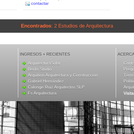
contactar
Encontrados
: 2 Estudios de Arquitectura
INGRESOS + RECIENTES
ACERCA
ArquitecturaSolar
Cont
Berila Studio
Preg
Arquition Arquitectura y Construcción
Térmi
Gabriel Hernández
Polít
Calonge Ruiz Arquitectos SLP
Arqui
Fs Arquitectura
Visit