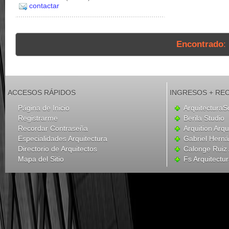
contactar
Encontrado
:
ACCESOS RÁPIDOS
INGRESOS + RE
Página de Inicio
ArquitecturaS
Registrarme
Berila Studio
Recordar Contraseña
Arquition Arqu
Especialidades Arquitectura
Gabriel Hern
Directorio de Arquitectos
Calonge Ruiz 
Mapa del Sitio
Fs Arquitectu