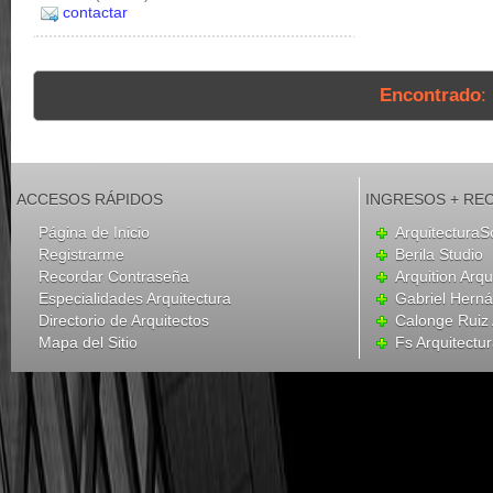
contactar
Encontrado
:
ACCESOS RÁPIDOS
INGRESOS + RE
Página de Inicio
ArquitecturaS
Registrarme
Berila Studio
Recordar Contraseña
Arquition Arqu
Especialidades Arquitectura
Gabriel Hern
Directorio de Arquitectos
Calonge Ruiz 
Mapa del Sitio
Fs Arquitectu