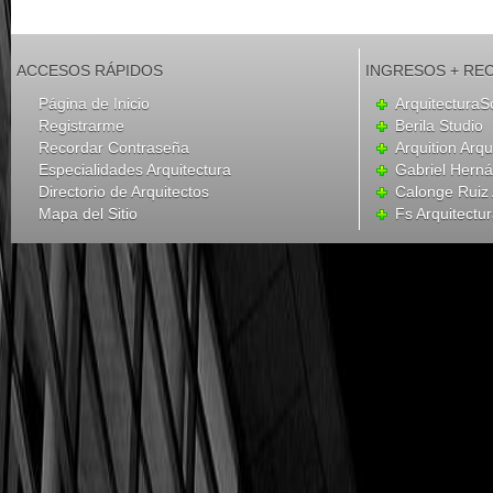
ACCESOS RÁPIDOS
INGRESOS + RE
Página de Inicio
ArquitecturaS
Registrarme
Berila Studio
Recordar Contraseña
Arquition Arqu
Especialidades Arquitectura
Gabriel Hern
Directorio de Arquitectos
Calonge Ruiz 
Mapa del Sitio
Fs Arquitectu