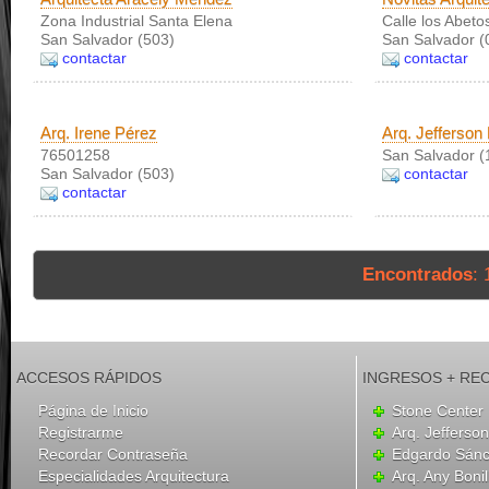
Zona Industrial Santa Elena
Calle los Abeto
San Salvador (503)
San Salvador (
contactar
contactar
Arq. Irene Pérez
Arq. Jefferson
76501258
San Salvador (
San Salvador (503)
contactar
contactar
Encontrados
: 
ACCESOS RÁPIDOS
INGRESOS + RE
Página de Inicio
Stone Center
Registrarme
Arq. Jefferso
Recordar Contraseña
Edgardo Sán
Especialidades Arquitectura
Arq. Any Bonil