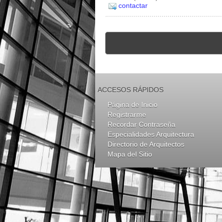
contactar
ACCESOS RÁPIDOS
Página de Inicio
Registrarme
Recordar Contraseña
Especialidades Arquitectura
Directorio de Arquitectos
Mapa del Sitio