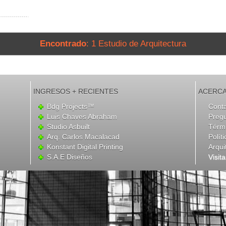
Encontrado
: 1 Estudio de Arquitectura
INGRESOS + RECIENTES
ACERCA
Bdg Projects™
Cont
Luis Chaves Abraham
Preg
Studio Asbuilt
Térmi
Arq. Carlos Macalacad
Polít
Konstant Digital Printing
Arqui
S.A.E Diseños
Visit