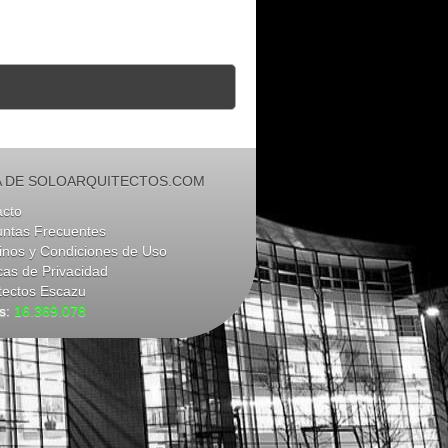
 DE SOLOARQUITECTOS.COM
acto
untas Frecuentes
nos y Condiciones de Uso
icas de Privacidad
tectos Escazu
as:
16.369.078