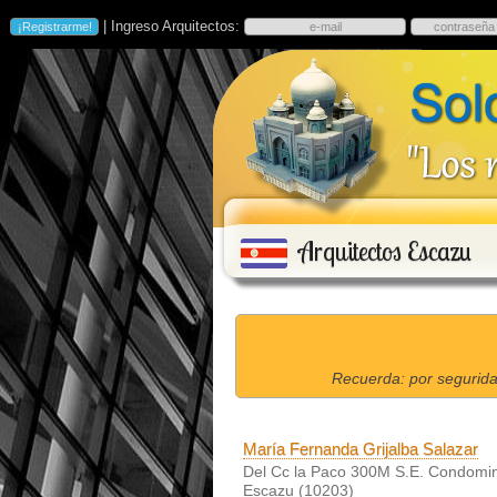
| Ingreso Arquitectos:
Arquitectos Escazu
Recuerda: por segurida
María Fernanda Grijalba Salazar
Del Cc la Paco 300M S.E. Condomini
Escazu (10203)