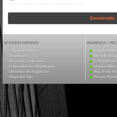
Encontrado
:
ACCESOS RÁPIDOS
INGRESOS + RE
Página de Inicio
Kori Desenhos
Registrarme
Michelle Ass
Recordar Contraseña
O-Arquitectur
Especialidades Arquitectura
Irlanda Villar
Directorio de Arquitectos
Arq. Jesús R
Mapa del Sitio
Renato Rastel