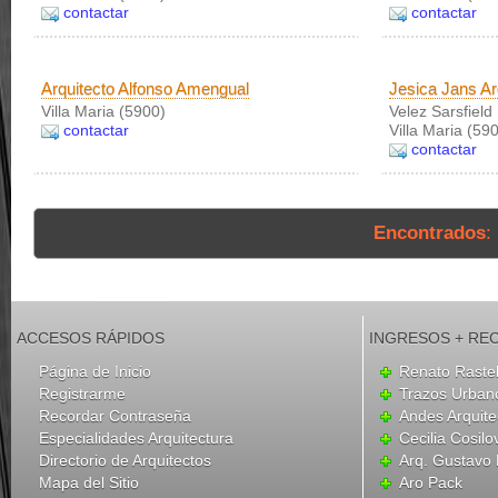
contactar
contactar
Arquitecto Alfonso Amengual
Jesica Jans Ar
Villa Maria (5900)
Velez Sarsfield
contactar
Villa Maria (59
contactar
Encontrados
:
ACCESOS RÁPIDOS
INGRESOS + RE
Página de Inicio
Renato Rastel
Registrarme
Trazos Urban
Recordar Contraseña
Andes Arquite
Especialidades Arquitectura
Cecilia Cosilo
Directorio de Arquitectos
Arq. Gustavo 
Mapa del Sitio
Aro Pack