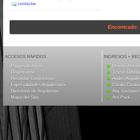
contactar
Encontrado
:
ACCESOS RÁPIDOS
INGRESOS + RE
Página de Inicio
Renato Rastel
Registrarme
Trazos Urban
Recordar Contraseña
Andes Arquite
Especialidades Arquitectura
Cecilia Cosilo
Directorio de Arquitectos
Arq. Gustavo 
Mapa del Sitio
Aro Pack