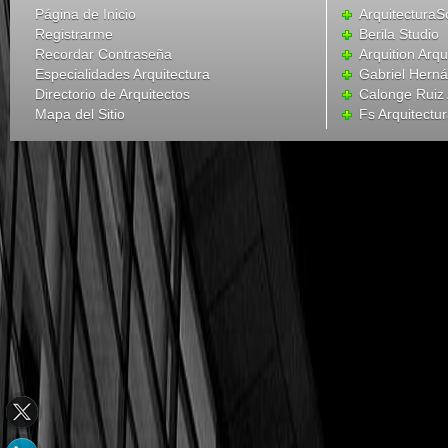
Página de Inicio
ArquitecturaS
Registrarme
Berila Studio
Recordar Contraseña
Arquition Arqu
Especialidades Arquitectura
Gabriel Hern
Directorio de Arquitectos
Calonge Ruiz 
Mapa del Sitio
Fs Arquitectu