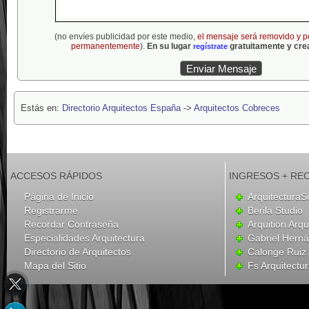
(no envíes publicidad por este medio,
el mensaje será removido y p
permanentemente
).
En su lugar
gratuitamente y crea
regístrate
Estás en:
Directorio Arquitectos España
->
Arquitectos Cobreces
ACCESOS RÁPIDOS
INGRESOS + RE
Página de Inicio
ArquitecturaS
Registrarme
Berila Studio
Recordar Contraseña
Arquition Arqu
Especialidades Arquitectura
Gabriel Hern
Directorio de Arquitectos
Calonge Ruiz 
Mapa del Sitio
Fs Arquitectu