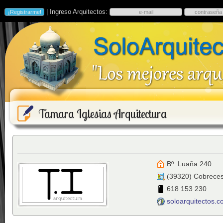
| Ingreso Arquitectos:
Tamara Iglesias Arquitectura
Bº. Luaña 240
(
39320
)
Cobrece
618 153 230
soloarquitectos.