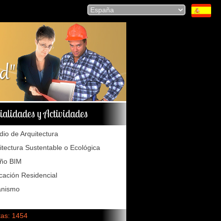
ialidades y Actividades
dio de Arquitectura
itectura Sustentable o Ecológica
eño BIM
icación Residencial
anismo
tas: 1454