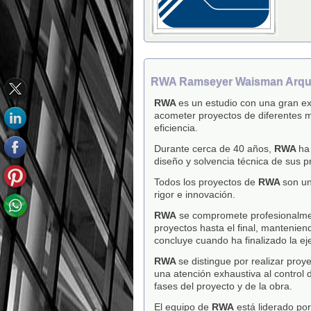
RWA Ramseyer Waisman Arqui
RWA
es un estudio con una gran ex
acometer proyectos de diferentes m
eficiencia.
Durante cerca de 40 años,
RWA
ha
diseño y solvencia técnica de sus p
Todos los proyectos de
RWA
son un
rigor e innovación.
RWA
se compromete profesionalment
proyectos hasta el final, manteniend
concluye cuando ha finalizado la ej
RWA
se distingue por realizar proy
una atención exhaustiva al control d
fases del proyecto y de la obra.
El equipo de
RWA
está liderado po