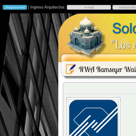
| Ingreso Arquitectos:
RWA Ramseyer Waism