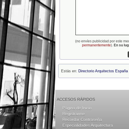
(no envíes publicidad por este me
permanentemente
).
En su lu
Estás en:
Directorio Arquitectos España
ACCESOS RÁPIDOS
Página de Inicio
Registrarme
Recordar Contraseña
Especialidades Arquitectura