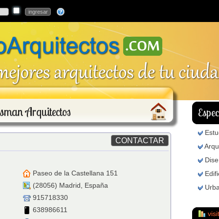
an Arquitectos
Espec
Estu
Arqu
Dis
Paseo de la Castellana 151
Edif
(
28056
)
Madrid
,
España
Urb
915718330
638986611
visi