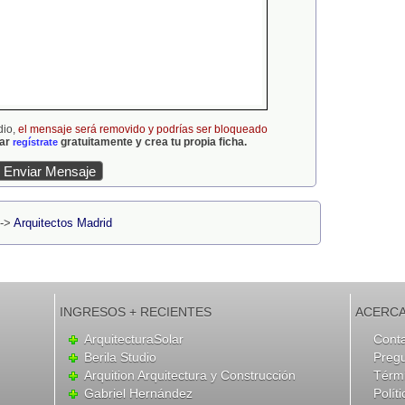
dio,
el mensaje será removido y podrías ser bloqueado
gar
gratuitamente y crea tu propia ficha.
regístrate
->
Arquitectos Madrid
INGRESOS + RECIENTES
ACERCA
ArquitecturaSolar
Cont
Berila Studio
Preg
Arquition Arquitectura y Construcción
Térmi
Gabriel Hernández
Polít