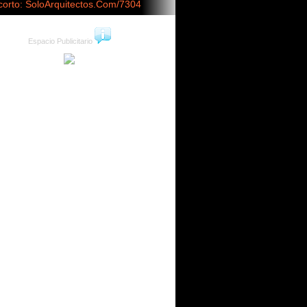
corto: SoloArquitectos.Com/7304
Espacio Publicitario