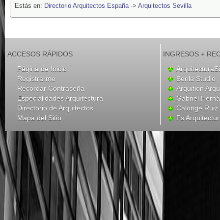
Estás en:
Directorio Arquitectos España
->
Arquitectos Sevilla
ACCESOS RÁPIDOS
INGRESOS + RE
Página de Inicio
ArquitecturaS
Registrarme
Berila Studio
Recordar Contraseña
Arquition Arqu
Especialidades Arquitectura
Gabriel Hern
Directorio de Arquitectos
Calonge Ruiz 
Mapa del Sitio
Fs Arquitectu