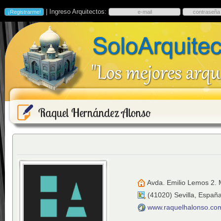
| Ingreso Arquitectos:
Raquel Hernández Alonso
Avda. Emilio Lemos 2.
(
41020
)
Sevilla
,
Españ
www.raquelhalonso.co