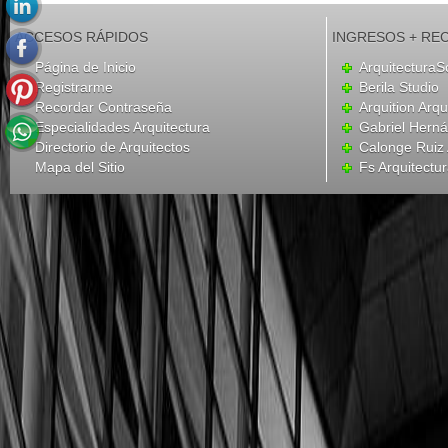
ACCESOS RÁPIDOS
INGRESOS + RE
Página de Inicio
ArquitecturaS
Registrarme
Berila Studio
Recordar Contraseña
Arquition Arqu
Especialidades Arquitectura
Gabriel Hern
Directorio de Arquitectos
Calonge Ruiz 
Mapa del Sitio
Fs Arquitectu