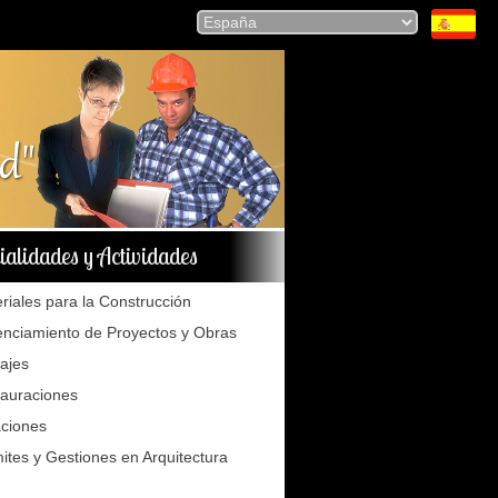
ialidades y Actividades
riales para la Construcción
nciamiento de Proyectos y Obras
tajes
auraciones
ciones
ites y Gestiones en Arquitectura