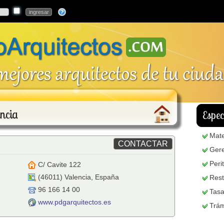
ncia
Espec
Mate
Gere
Peri
C/ Cavite 122
(
46011
)
Valencia
,
España
Rest
96 166 14 00
Tasa
www.pdgarquitectos.es
Trám