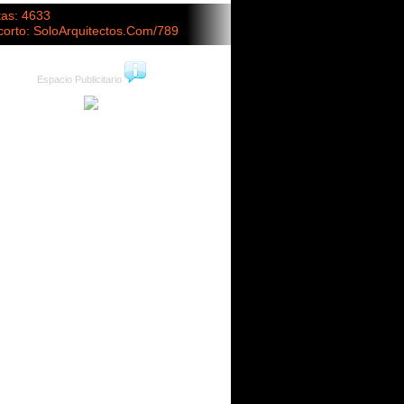
tas: 4633
corto: SoloArquitectos.Com/789
Espacio Publicitario