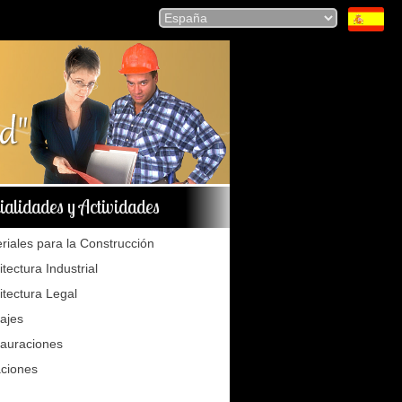
ialidades y Actividades
riales para la Construcción
itectura Industrial
itectura Legal
tajes
auraciones
ciones