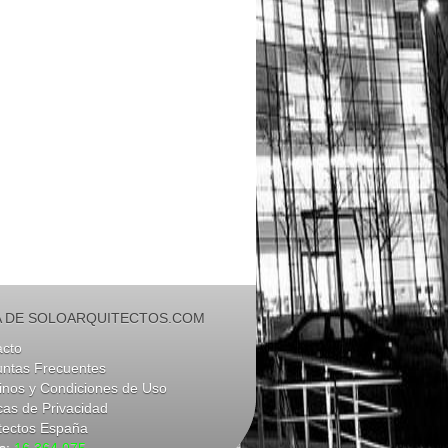
 DE SOLOARQUITECTOS.COM
acto
untas Frecuentes
nos y Condiciones de Uso
icas de Privacidad
tectos España