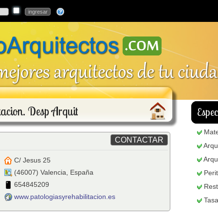
tacion. Desp Arquit
Espec
Mate
Arqu
Arqu
C/ Jesus 25
(
46007
)
Valencia
,
España
Peri
654845209
Rest
www.patologiasyrehabilitacion.es
Tasa