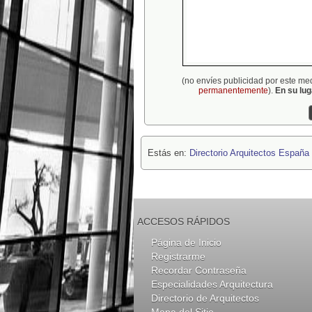
(no envíes publicidad por este me
permanentemente
).
En su lu
Estás en:
Directorio Arquitectos España
ACCESOS RÁPIDOS
Página de Inicio
Registrarme
Recordar Contraseña
Especialidades Arquitectura
Directorio de Arquitectos