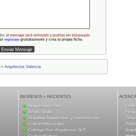
dio,
el mensaje será removido y podrías ser bloqueado
gar
gratuitamente y crea tu propia ficha.
regístrate
->
Arquitectos Valencia
INGRESOS + RECIENTES
ACERCA
ArquitecturaSolar
Cont
Berila Studio
Preg
Arquition Arquitectura y Construcción
Térmi
Gabriel Hernández
Polít
Calonge Ruiz Arquitectos SLP
Arqui