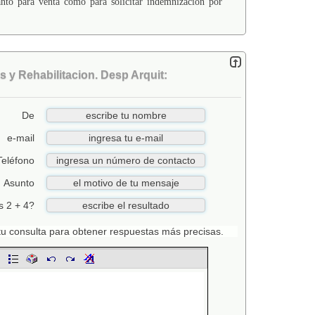
nto para venta como para solicitar indemnización por
 y Rehabilitacion. Desp Arquit:
De
e-mail
Teléfono
Asunto
s 2 + 4?
n tu consulta para obtener respuestas más precisas.