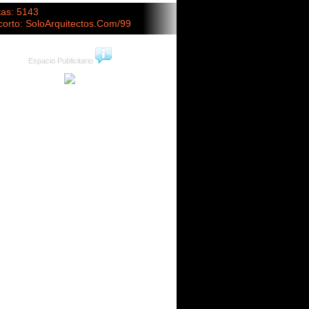
tas: 5143
corto: SoloArquitectos.Com/99
Espacio Publicitario