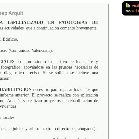
visi
url 
esp Arquit
A ESPECIALIZADO EN PATOLOGÍAS DE
las actividades
que a continuación comento brevemente.
l Edificio.
ficio (Comunidad Valenciana).
CIALES
, con un estudio exhaustivo de los daños y
e fotográfico, apoyándose en las pruebas necesarias de
 diagnostico preciso. Si se solicita se incluye una
ación.
HABILITACIÓN
necesario para reparar los daños que
informe anterior. El proyecto se realiza con aplicación
n. Además se realizan proyectos de rehabilitación de
 viviendas
y locales.
ncia a juicios y arbitrajes (trato directo con abogados).