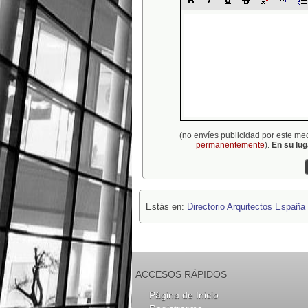
(no envíes publicidad por este me
permanentemente
).
En su lu
Estás en:
Directorio Arquitectos España
ACCESOS RÁPIDOS
Página de Inicio