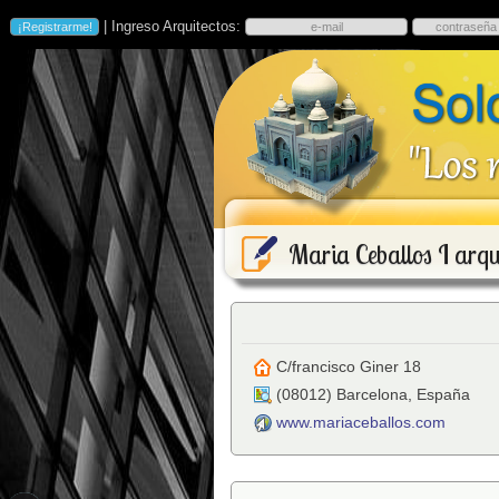
| Ingreso Arquitectos:
Maria Ceballos I arqu
C/francisco Giner 18
(
08012
)
Barcelona
,
España
www.mariaceballos.com