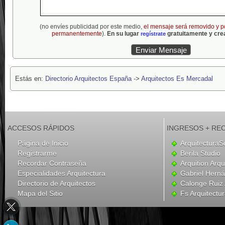
(no envíes publicidad por este medio,
el mensaje será removido y p
permanentemente
).
En su lugar
gratuitamente y crea
regístrate
Estás en:
Directorio Arquitectos España
->
Arquitectos Es Mercadal
ACCESOS RÁPIDOS
INGRESOS + RE
Página de Inicio
ArquitecturaS
Registrarme
Berila Studio
Recordar Contraseña
Arquition Arqu
Especialidades Arquitectura
Gabriel Hern
Directorio de Arquitectos
Calonge Ruiz 
Mapa del Sitio
Fs Arquitectu