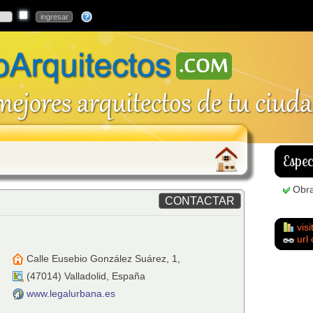
Espec
Obra
visi
url 
Calle Eusebio González Suárez, 1,
(
47014
)
Valladolid
,
España
www.legalurbana.es