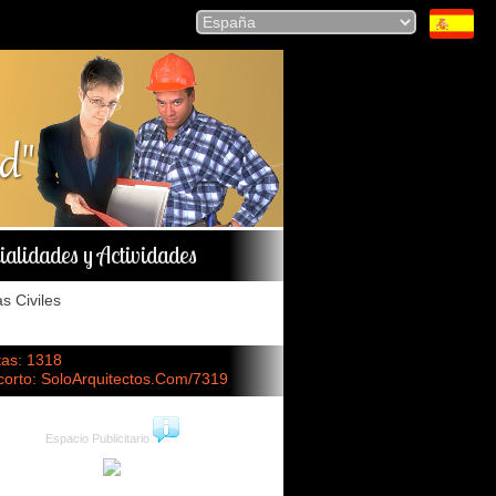
ialidades y Actividades
s Civiles
tas: 1318
corto: SoloArquitectos.Com/7319
Espacio Publicitario