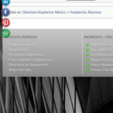
Estás en:
Directorio Arquitectos México
->
Arquitectos Reynosa
ACCESOS RÁPIDOS
INGRESOS + RE
Página de Inicio
LNA Proyecto
Registrarme
Arq. Julieta B
Recordar Contraseña
Uriel Mauricio
Especialidades Arquitectura
Alugen Eficien
Directorio de Arquitectos
Rama Arquite
Mapa del Sitio
Prisma CDs Ar