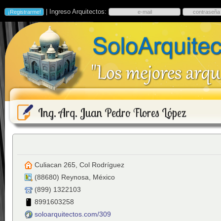
| Ingreso Arquitectos:
Ing. Arq. Juan Pedro Flores López
Culiacan 265, Col Rodríguez
(
88680
)
Reynosa
,
México
(899) 1322103
8991603258
soloarquitectos.com/309