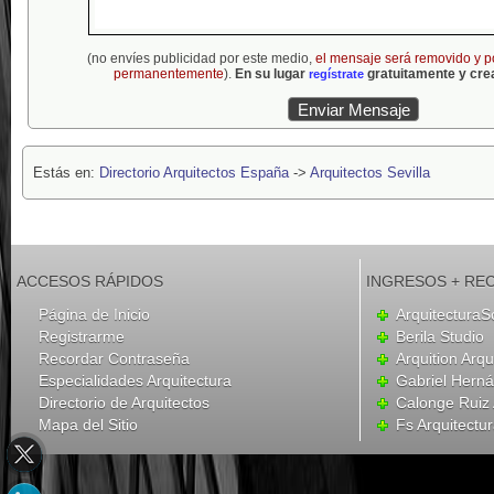
(no envíes publicidad por este medio,
el mensaje será removido y p
permanentemente
).
En su lugar
gratuitamente y crea
regístrate
Estás en:
Directorio Arquitectos España
->
Arquitectos Sevilla
ACCESOS RÁPIDOS
INGRESOS + RE
Página de Inicio
ArquitecturaS
Registrarme
Berila Studio
Recordar Contraseña
Arquition Arqu
Especialidades Arquitectura
Gabriel Hern
Directorio de Arquitectos
Calonge Ruiz 
Mapa del Sitio
Fs Arquitectu