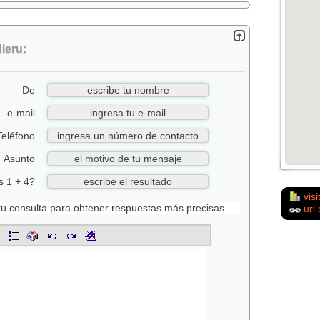
ieru:
De
e-mail
Teléfono
Asunto
s 1 + 4?
visi
n tu consulta para obtener respuestas más precisas.
url 