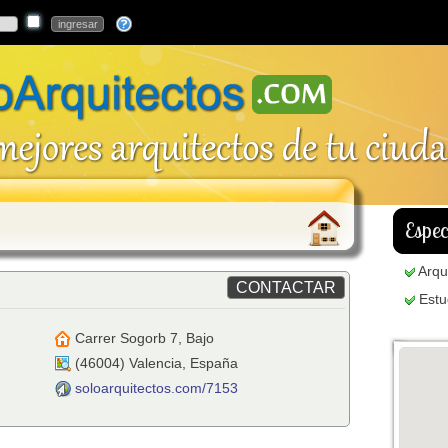
Espec
Arqu
Estu
Carrer Sogorb 7, Bajo
(
46004
)
Valencia
,
España
soloarquitectos.com/7153