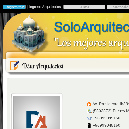
| Ingreso Arquitectos:
Dsur Arquitectos
Av. Presidente Ibá
(
5503572
)
Puerto M
+56999045150
+56999045150