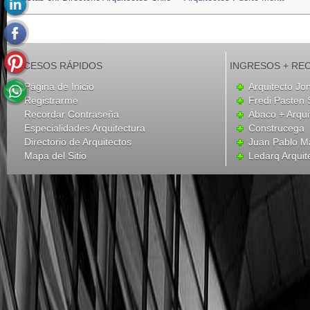
ACCESOS RÁPIDOS
INGRESOS + RE
Página de Inicio
Arquitecto Jo
Registrarme
Fredi Pasten 
Recordar Contraseña
Ábaco + Arqui
Especialidades Arquitectura
Construcega
Directorio de Arquitectos
Juan Pablo M
Mapa del Sitio
Ledarq Arquit