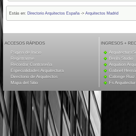
Estás en:
Directorio Arquitectos España
->
Arquitectos Madrid
ACCESOS RÁPIDOS
INGRESOS + RE
Página de Inicio
ArquitecturaS
Registrarme
Berila Studio
Recordar Contraseña
Arquition Arqu
Especialidades Arquitectura
Gabriel Hern
Directorio de Arquitectos
Calonge Ruiz 
Mapa del Sitio
Fs Arquitectu