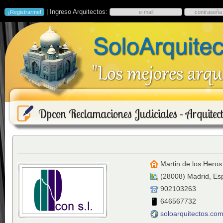
| Ingreso Arquitectos:
Dpcon Reclamaciones Judiciales - Arquitec
Martin de los Heros
(
28008
)
Madrid
,
Es
902103263
646567732
soloarquitectos.co