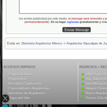
(no envíes publicidad por este medio,
el mensaje será removido y p
permanentemente
).
En su lugar
gratuitamente y crea
regístrate
Estás en:
Directorio Arquitectos México
->
Arquitectos Naucalpan de Ju
ACCESOS RÁPIDOS
INGRESOS + RE
Página de Inicio
LNA Proyecto
Registrarme
Arq. Julieta B
Recordar Contraseña
Uriel Mauricio
Especialidades Arquitectura
Alugen Eficien
Directorio de Arquitectos
Rama Arquite
Mapa del Sitio
Prisma CDs Ar