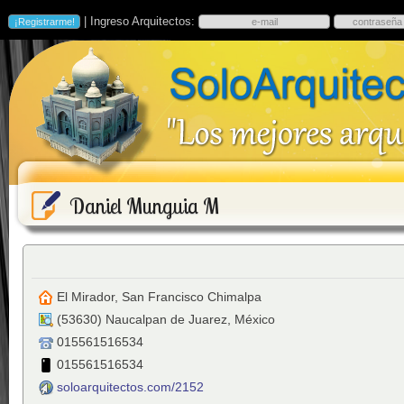
| Ingreso Arquitectos:
Daniel Munguia M
El Mirador, San Francisco Chimalpa
(
53630
)
Naucalpan de Juarez
,
México
015561516534
015561516534
soloarquitectos.com/2152