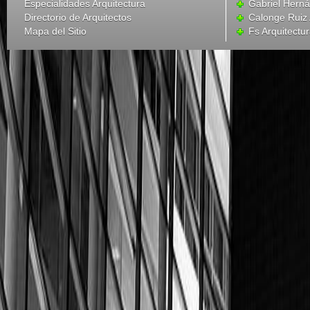
Especialidades Arquitectura
Gabriel Hern
Directorio de Arquitectos
Calonge Ruiz 
Mapa del Sitio
Fs Arquitectu