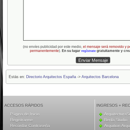
(no envíes publicidad por este medio,
el mensaje será removido y p
permanentemente
).
En su lugar
gratuitamente y crea
regístrate
Estás en:
Directorio Arquitectos España
->
Arquitectos Barcelona
ACCESOS RÁPIDOS
INGRESOS + RE
Página de Inicio
ArquitecturaS
Registrarme
Berila Studio
Recordar Contraseña
Arquition Arqu