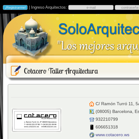
| Ingreso Arquitectos:
Cotacero Taller Arquitectura
C/ Ramón Turró 11, 5
(
08005
)
Barcelona
,
E
932210799
606651318
www.cotacero.ws