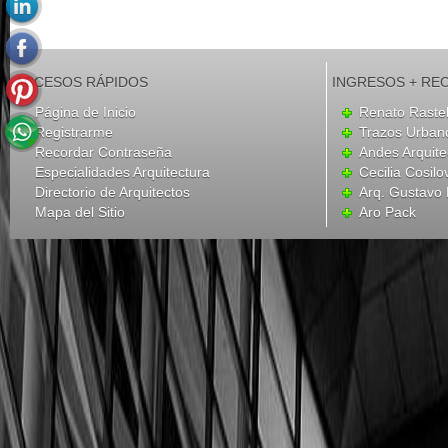
ACCESOS RÁPIDOS
INGRESOS + RE
Página de Inicio
Renato Rastel
Registrarme
Trazos Urban
Recordar Contraseña
Andes Arquite
Especialidades Arquitectura
Cecilia Cosilo
Directorio de Arquitectos
Arq. Gustavo 
Mapa del Sitio
Aro Pack