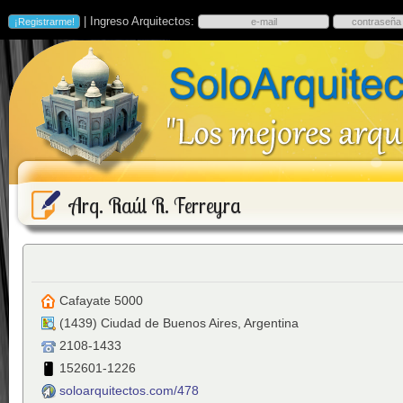
| Ingreso Arquitectos:
Arq. Raúl R. Ferreyra
Cafayate 5000
(
1439
)
Ciudad de Buenos Aires
,
Argentina
2108-1433
152601-1226
soloarquitectos.com/478