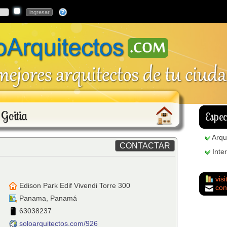
Goitia
Espec
Arqu
Inte
visi
Edison Park Edif Vivendi Torre 300
cont
Panama
,
Panamá
63038237
soloarquitectos.com/926