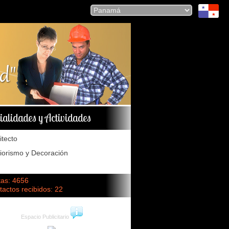
ialidades y Actividades
itecto
riorismo y Decoración
tas: 4656
actos recibidos: 22
Espacio Publicitario