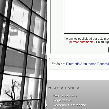
(no envíes publicidad por este me
permanentemente
).
En su lu
Estás en:
Directorio Arquitectos Panamá
ACCESOS RÁPIDOS
Página de Inicio
Registrarme
Recordar Contraseña