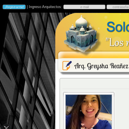
| Ingreso Arquitectos:
Arq. Greysha Reañez 