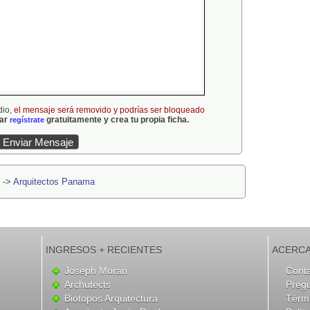
dio,
el mensaje será removido y podrías ser bloqueado
gar
gratuitamente y crea tu propia ficha.
regístrate
->
Arquitectos Panama
INGRESOS + RECIENTES
ACERCA
Joseph Moran
Cont
Archutects
Preg
Biotopos Arquitectura
Térmi