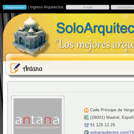
| Ingreso Arquitectos:
Antana
Calle Príncipe de Verga
(
28001
)
Madrid
,
Españ
91 125 12 25
soloarquitectos.com/7