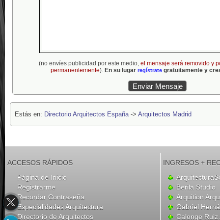
(no envíes publicidad por este medio,
el mensaje será removido y p
permanentemente
).
En su lugar
gratuitamente y crea
regístrate
Estás en:
Directorio Arquitectos España
->
Arquitectos Madrid
ACCESOS RÁPIDOS
INGRESOS + RE
Página de Inicio
ArquitecturaS
Registrarme
Berila Studio
Recordar Contraseña
Arquition Arqu
Especialidades Arquitectura
Gabriel Hern
Directorio de Arquitectos
Calonge Ruiz 