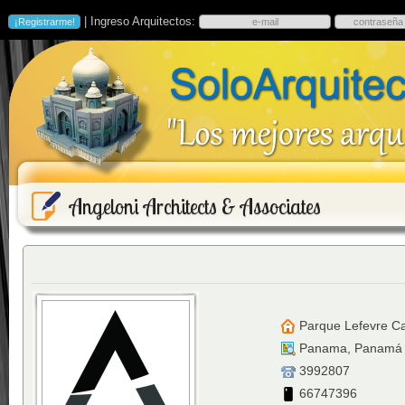
| Ingreso Arquitectos:
Angeloni Architects & Associates
Parque Lefevre Ca
Panama
,
Panamá
3992807
66747396