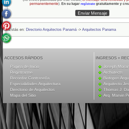
permanentemente
).
En su lugar
gratuitamente y crea
regístrate
Estás en:
Directorio Arquitectos Panamá
->
Arquitectos Panama
ACCESOS RÁPIDOS
INGRESOS + RE
Página de Inicio
Joseph Mora
Registrarme
Archutects
Recordar Contraseña
Biotopos Arqu
Especialidades Arquitectura
Arquitecto Je
Directorio de Arquitectos
Thomas J. Dav
Mapa del Sitio
Arq. Marvin P