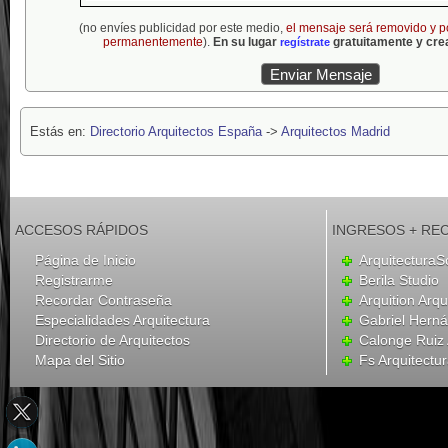
(no envíes publicidad por este medio,
el mensaje será removido y p
permanentemente
).
En su lugar
gratuitamente y crea
regístrate
Estás en:
Directorio Arquitectos España
->
Arquitectos Madrid
ACCESOS RÁPIDOS
INGRESOS + RE
Página de Inicio
ArquitecturaS
Registrarme
Berila Studio
Recordar Contraseña
Arquition Arqu
Especialidades Arquitectura
Gabriel Hern
Directorio de Arquitectos
Calonge Ruiz 
Mapa del Sitio
Fs Arquitectu