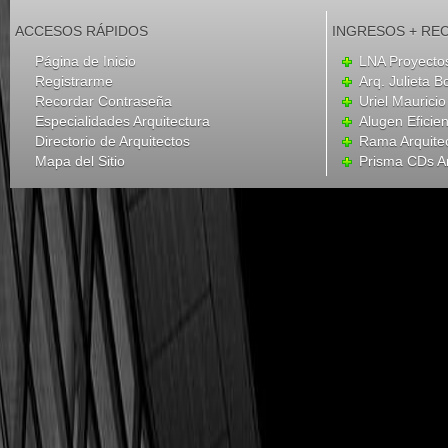
ACCESOS RÁPIDOS
INGRESOS + RE
Página de Inicio
LNA Proyecto
Registrarme
Arq. Julieta B
Recordar Contraseña
Uriel Mauricio
Especialidades Arquitectura
Alugen Eficien
Directorio de Arquitectos
Rama Arquite
Mapa del Sitio
Prisma CDs Ar