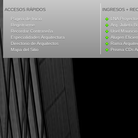
ACCESOS RÁPIDOS
INGRESOS + RE
Página de Inicio
LNA Proyecto
Registrarme
Arq. Julieta B
Recordar Contraseña
Uriel Mauricio
Especialidades Arquitectura
Alugen Eficien
Directorio de Arquitectos
Rama Arquite
Mapa del Sitio
Prisma CDs Ar