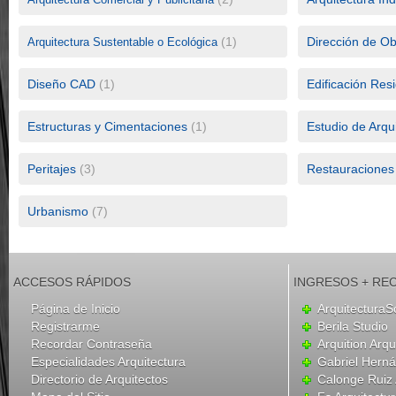
(1)
Dirección de O
Arquitectura Sustentable o Ecológica
Diseño CAD
(1)
Edificación Resi
Estructuras y Cimentaciones
(1)
Estudio de Arqu
Peritajes
(3)
Restauraciones
Urbanismo
(7)
ACCESOS RÁPIDOS
INGRESOS + RE
Página de Inicio
ArquitecturaS
Registrarme
Berila Studio
Recordar Contraseña
Arquition Arqu
Especialidades Arquitectura
Gabriel Hern
Directorio de Arquitectos
Calonge Ruiz 