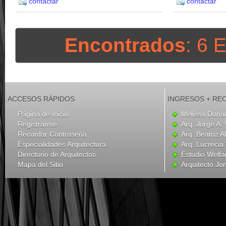
contactar
contactar
Encontrados
: 6 
ACCESOS RÁPIDOS
INGRESOS + RE
Página de Inicio
Melissa Dona
Registrarme
Arq. Jorge A. 
Recordar Contraseña
Arq. Beatriz A
Especialidades Arquitectura
Arq. Lucrecia
Directorio de Arquitectos
Estudio Welfa
Mapa del Sitio
Arquitecto Jo