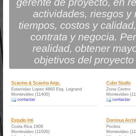
gerente de proyecto, en re
actividades, riesgos y 
tiempos, costos y calidad
contrata y negocia. Pe
realidad, obtener mayor
objetivos del proyecto
Scavino & Scavino Arqs.
Cubo Studio
Estanislao Lopez 4860 Esq. Legrand
Zona Centro
Montevideo (11400)
Montevideo (11
contactar
contactar
Estudio Inti
Dominus Archi
Costa Rica 1908
Pocitos
Montevideo (11500)
Montevideo (11