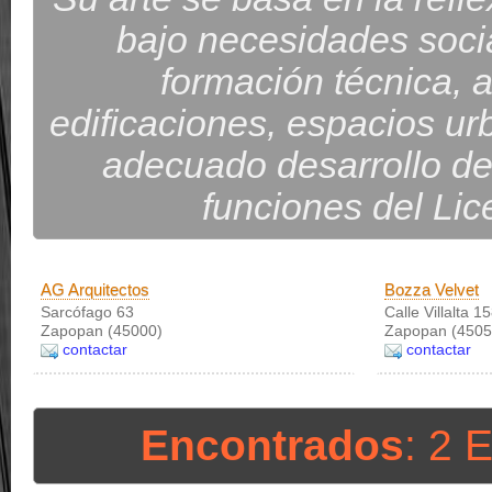
bajo necesidades socia
formación técnica, ar
edificaciones, espacios urb
adecuado desarrollo de
funciones del Lic
AG Arquitectos
Bozza Velvet
Sarcófago 63
Calle Villalta 1
Zapopan (45000)
Zapopan (4505
contactar
contactar
Encontrados
: 2 