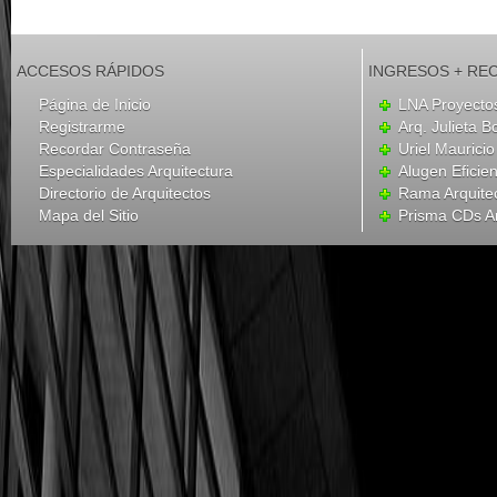
ACCESOS RÁPIDOS
INGRESOS + RE
Página de Inicio
LNA Proyecto
Registrarme
Arq. Julieta B
Recordar Contraseña
Uriel Mauricio
Especialidades Arquitectura
Alugen Eficien
Directorio de Arquitectos
Rama Arquite
Mapa del Sitio
Prisma CDs Ar