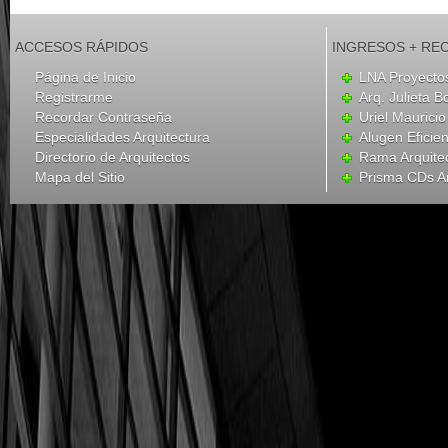
ACCESOS RÁPIDOS
INGRESOS + RE
Página de Inicio
LNA Proyecto
Registrarme
Arq. Julieta B
Recordar Contraseña
Uriel Mauricio
Especialidades Arquitectura
Alugen Eficien
Directorio de Arquitectos
Rama Arquite
Mapa del Sitio
Prisma CDs Ar