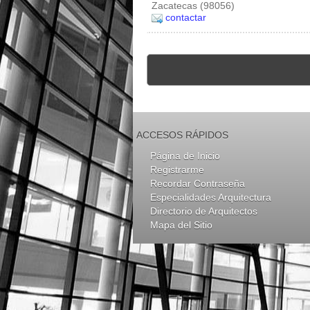
Zacatecas (98056)
contactar
ACCESOS RÁPIDOS
Página de Inicio
Registrarme
Recordar Contraseña
Especialidades Arquitectura
Directorio de Arquitectos
Mapa del Sitio