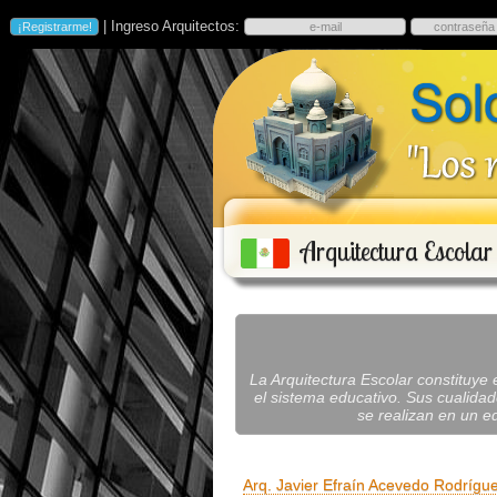
| Ingreso Arquitectos:
Arquitectura Escolar
La Arquitectura Escolar constituye 
el sistema educativo. Sus cualidad
se realizan en un ed
Arq. Javier Efraín Acevedo Rodrígu