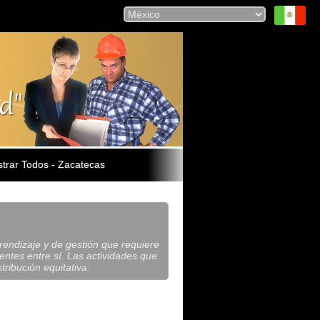
trar Todos - Zacatecas
prendizaje y de gestión que requiere
entes entre sí. Las actividades que
tribución equitativa.