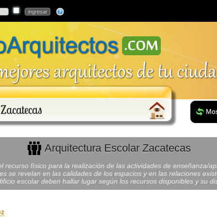
 Zacatecas
Mos
Arquitectura Escolar Zacatecas
el recurso físico para la realización de las actividades de enseñanza/a
es se revelan en las calidades de los espacios y en las relaciones exist
ificio escolar deben hallar lugar según los recursos disponibles y su dis
ez