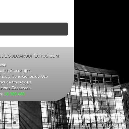
 DE SOLOARQUITECTOS.COM
acto
untas Frecuentes
nos y Condiciones de Uso
icas de Privacidad
tectos Zacatecas
as:
16.369.460