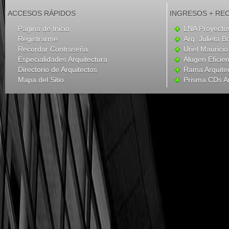
ACCESOS RÁPIDOS
INGRESOS + RE
Página de Inicio
LNA Proyecto
Registrarme
Arq. Julieta B
Recordar Contraseña
Uriel Mauricio
Especialidades Arquitectura
Alugen Eficien
Directorio de Arquitectos
Rama Arquite
Mapa del Sitio
Prisma CDs Ar