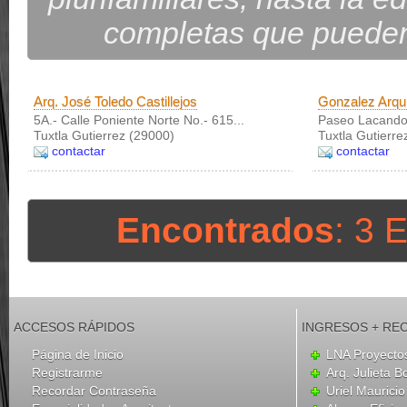
completas que pueden 
Arq. José Toledo Castillejos
Gonzalez Arqui
5A.- Calle Poniente Norte No.- 615...
Paseo Lacando
Tuxtla Gutierrez (29000)
Tuxtla Gutierre
contactar
contactar
Encontrados
: 3 
ACCESOS RÁPIDOS
INGRESOS + RE
Página de Inicio
LNA Proyecto
Registrarme
Arq. Julieta B
Recordar Contraseña
Uriel Mauricio