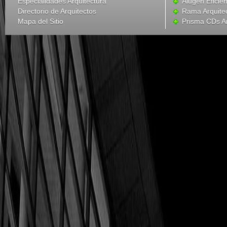
Especialidades Arquitectura
Alugen Eficien
Directorio de Arquitectos
Rama Arquite
Mapa del Sitio
Prisma CDs Ar