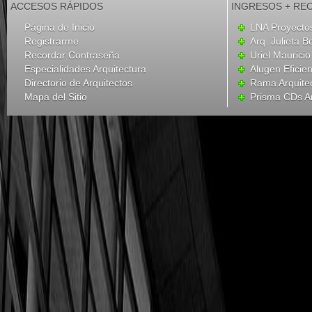
ACCESOS RÁPIDOS
INGRESOS + RE
Página de Inicio
LNA Proyecto
Registrarme
Arq. Julieta B
Recordar Contraseña
Uriel Mauricio
Especialidades Arquitectura
Alugen Eficien
Directorio de Arquitectos
Rama Arquite
Mapa del Sitio
Prisma CDs Ar