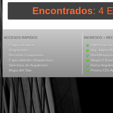
Encontrados
: 4 
ACCESOS RÁPIDOS
INGRESOS + RE
Página de Inicio
LNA Proyecto
Registrarme
Arq. Julieta B
Recordar Contraseña
Uriel Mauricio
Especialidades Arquitectura
Alugen Eficien
Directorio de Arquitectos
Rama Arquite
Mapa del Sitio
Prisma CDs Ar