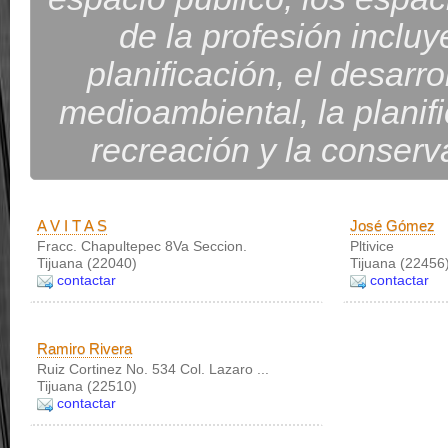
de la profesión incluye
planificación, el desarro
medioambiental, la planif
recreación y la conserva
A V I T A S
José Gómez
Fracc. Chapultepec 8Va Seccion.
Pltivice
Tijuana (22040)
Tijuana (22456
contactar
contactar
Ramiro Rivera
Ruiz Cortinez No. 534 Col. Lazaro ...
Tijuana (22510)
contactar