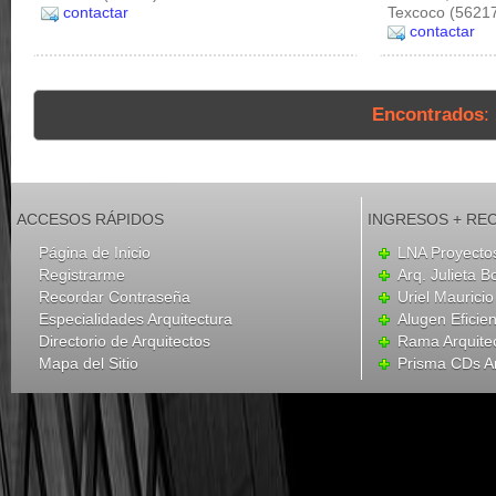
contactar
Texcoco (5621
contactar
Encontrados
:
ACCESOS RÁPIDOS
INGRESOS + RE
Página de Inicio
LNA Proyecto
Registrarme
Arq. Julieta B
Recordar Contraseña
Uriel Mauricio
Especialidades Arquitectura
Alugen Eficien
Directorio de Arquitectos
Rama Arquite
Mapa del Sitio
Prisma CDs Ar