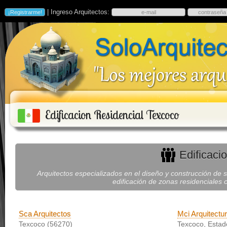
| Ingreso Arquitectos:
Edificacion Residencial Texcoco
Edificaci
Arquitectos especializados en el diseño y construcción de so
edificación de zonas residenciales 
Sca Arquitectos
Mci Arquitectu
Texcoco (56270)
Texcoco, Estad