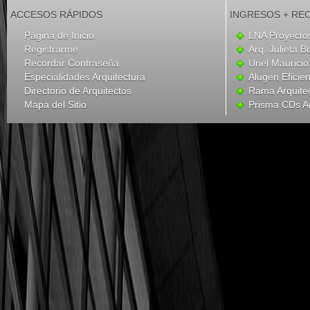
ACCESOS RÁPIDOS
INGRESOS + RE
Página de Inicio
LNA Proyecto
Registrarme
Arq. Julieta B
Recordar Contraseña
Uriel Mauricio
Especialidades Arquitectura
Alugen Eficien
Directorio de Arquitectos
Rama Arquite
Mapa del Sitio
Prisma CDs Ar