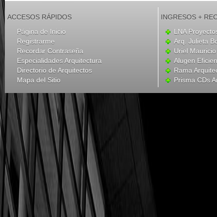
ACCESOS RÁPIDOS
INGRESOS + RE
Página de Inicio
LNA Proyecto
Registrarme
Arq. Julieta B
Recordar Contraseña
Uriel Mauricio
Especialidades Arquitectura
Alugen Eficien
Directorio de Arquitectos
Rama Arquite
Mapa del Sitio
Prisma CDs Ar