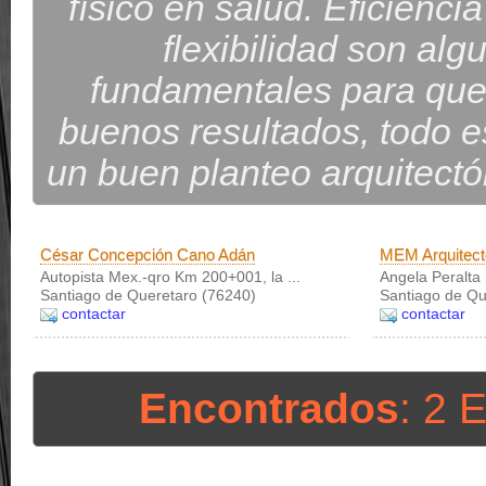
físico en salud. Eficienci
flexibilidad son alg
fundamentales para que
buenos resultados, todo es
un buen planteo arquitectón
César Concepción Cano Adán
MEM Arquitect
Autopista Mex.-qro Km 200+001, la ...
Angela Peralta 
Santiago de Queretaro (76240)
Santiago de Qu
contactar
contactar
Encontrados
: 2 