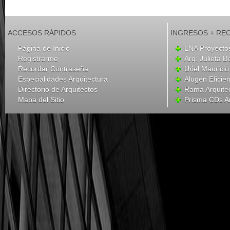
ACCESOS RÁPIDOS
INGRESOS + RE
Página de Inicio
LNA Proyecto
Registrarme
Arq. Julieta B
Recordar Contraseña
Uriel Mauricio
Especialidades Arquitectura
Alugen Eficien
Directorio de Arquitectos
Rama Arquite
Mapa del Sitio
Prisma CDs Ar