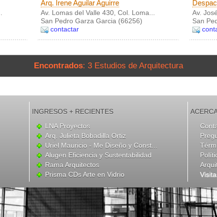
Arq. Irene Aguilar Aguirre
Despach
.
Av. Lomas del Valle 430, Col. Loma...
Av. José
San Pedro Garza Garcia (66256)
San Ped
contactar
cont
Encontrados
: 3 Estudios de Arquitectura
INGRESOS + RECIENTES
ACERCA
LNA Proyectos
Cont
Arq. Julieta Bobadilla Ortiz
Preg
Uriel Mauricio - Me Diseño y Const...
Térmi
Alugen Eficiencia y Sustentabilidad
Polít
Rama Arquitectos
Arqui
Prisma CDs Arte en Vidrio
Visit