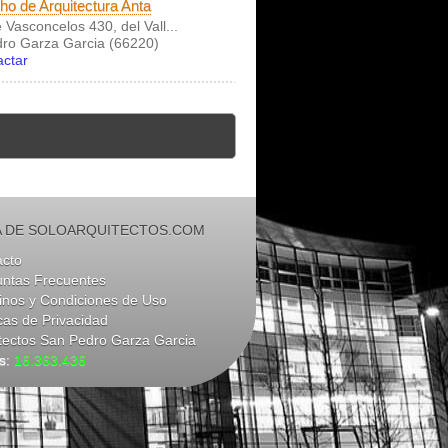
o de Arquitectura Anta
 Vasconcelos 430, del Vall...
ro Garza Garcia (66220)
actar
 DE SOLOARQUITECTOS.COM
acto
untas Frecuentes
nos y Condiciones de Uso
icas de Privacidad
tectos San Pedro Garza Garcia
as:
16.363.436