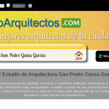
a San Pedro Garza Garcia
Mos
Estudio de Arquitectura San Pedro Garza Gar
 para proyectar, diseñar, construir y mantener edificios, estructuras y 
os del habitar bajo necesidades sociales a partir de una profunda formac
s urbanos o estructuras y velar por el adecuado desarrollo de su const
Arquitecto y del Estudio de Arquitectura.