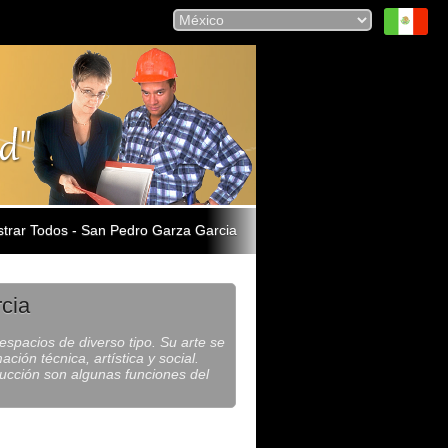
trar Todos - San Pedro Garza Garcia
cia
espacios de diverso tipo. Su arte se
ión técnica, artística y social.
rucción son algunas funciones del