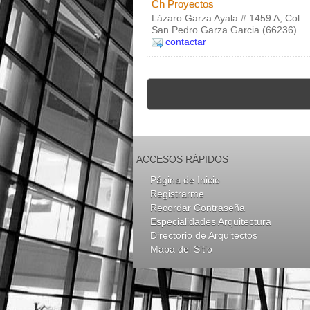
Ch Proyectos
Lázaro Garza Ayala # 1459 A, Col. ..
San Pedro Garza Garcia (66236)
contactar
ACCESOS RÁPIDOS
Página de Inicio
Registrarme
Recordar Contraseña
Especialidades Arquitectura
Directorio de Arquitectos
Mapa del Sitio