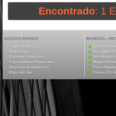
Encontrado
: 1 
ACCESOS RÁPIDOS
INGRESOS + RE
Página de Inicio
LNA Proyecto
Registrarme
Arq. Julieta B
Recordar Contraseña
Uriel Mauricio
Especialidades Arquitectura
Alugen Eficien
Directorio de Arquitectos
Rama Arquite
Mapa del Sitio
Prisma CDs Ar