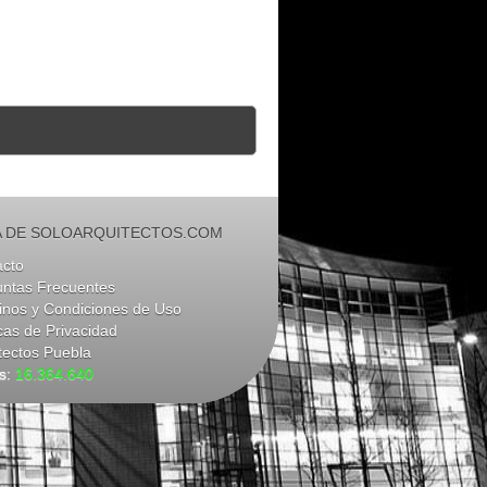
 DE SOLOARQUITECTOS.COM
acto
untas Frecuentes
nos y Condiciones de Uso
icas de Privacidad
tectos Puebla
as:
16.364.640