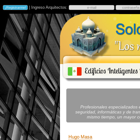
| Ingreso Arquitectos:
Edificios Inteligente
Profesionales especializados e
seguridad, informáticas y de tran
mismo tiempo, un mayor con
Hugo Masa