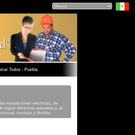
trar Todos - Puebla
as instalaciones eléctricas, de
 lograr eficiencia operativa y, al
cional, modular y flexible.