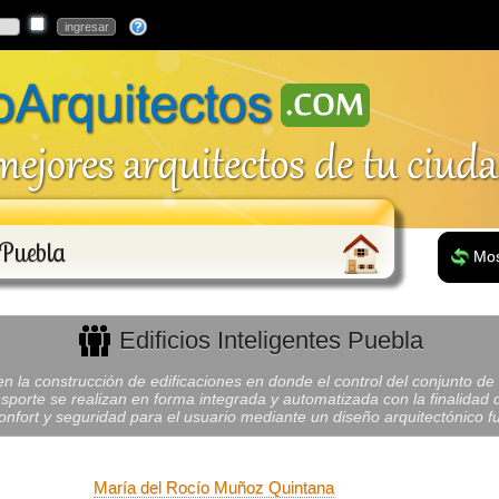
s Puebla
Mos
Edificios Inteligentes Puebla
n la construcción de edificaciones en donde el control del conjunto de l
sporte se realizan en forma integrada y automatizada con la finalidad de
fort y seguridad para el usuario mediante un diseño arquitectónico fun
María del Rocío Muñoz Quintana