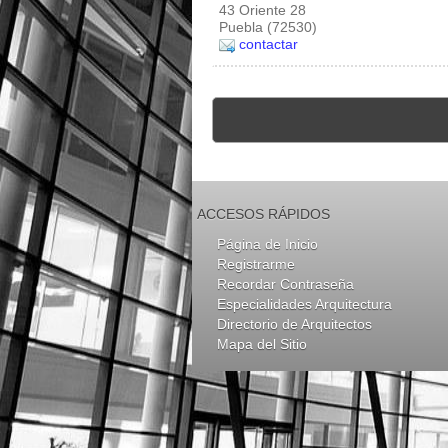
43 Oriente 28
Puebla (72530)
contactar
ACCESOS RÁPIDOS
Página de Inicio
Registrarme
Recordar Contraseña
Especialidades Arquitectura
Directorio de Arquitectos
Mapa del Sitio