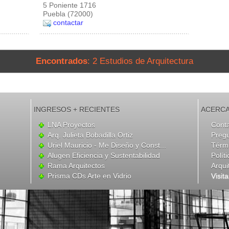
5 Poniente 1716
Puebla (72000)
contactar
Encontrados
: 2 Estudios de Arquitectura
INGRESOS + RECIENTES
ACERCA
LNA Proyectos
Cont
Arq. Julieta Bobadilla Ortiz
Preg
Uriel Mauricio - Me Diseño y Const...
Térmi
Alugen Eficiencia y Sustentabilidad
Polít
Rama Arquitectos
Arqui
Prisma CDs Arte en Vidrio
Visit