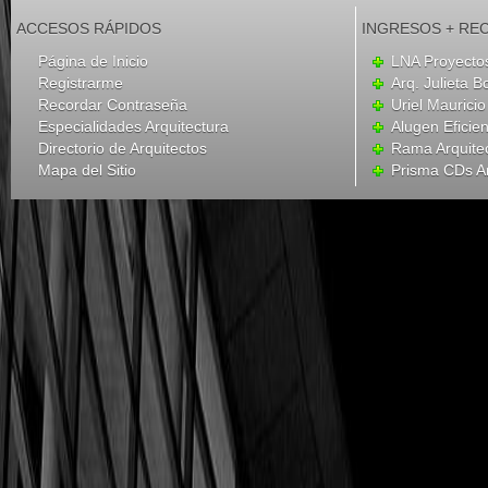
ACCESOS RÁPIDOS
INGRESOS + RE
Página de Inicio
LNA Proyecto
Registrarme
Arq. Julieta B
Recordar Contraseña
Uriel Mauricio
Especialidades Arquitectura
Alugen Eficien
Directorio de Arquitectos
Rama Arquite
Mapa del Sitio
Prisma CDs Ar